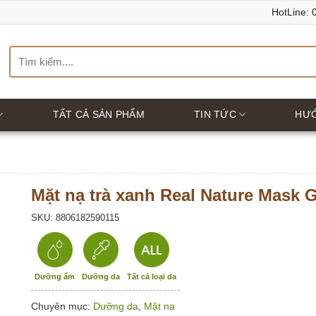
HotLine:
Tìm
kiếm:
TẤT CẢ SẢN PHẨM
TIN TỨC
HƯ
Mặt nạ trà xanh Real Nature Mask
SKU: 8806182590115
Dưỡng ẩm
Dưỡng da
Tất cả loại da
Chuyên mục:
Dưỡng da
,
Mặt nạ