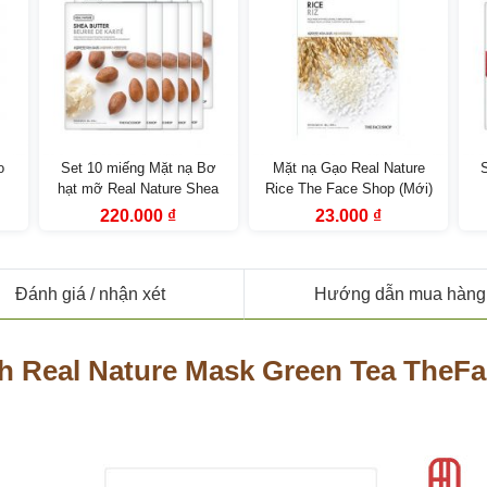
o
Set 10 miếng Mặt nạ Bơ
Mặt nạ Gạo Real Nature
hạt mỡ Real Nature Shea
Rice The Face Shop (Mới)
Butter Face Mask The Face
Po
Giá
Giá
Giá
Giá
220.000
₫
23.000
₫
gốc
hiện
gốc
hiện
Shop
là:
tại
là:
tại
330.000 ₫.
là:
33.000 ₫.
là:
000 ₫.
220.000 ₫.
23.000 ₫.
Đánh giá
/ nhận xét
Hướng dẫn mua hàng
nh Real Nature Mask Green Tea TheF