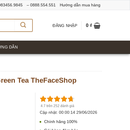
 083456.9845
– 0888.554.551
Hướng dẫn mua hàng
0
₫
ĐĂNG NHẬP
ỚNG DẪN
 Green Tea TheFaceShop
4.7 trên 252 đánh giá
Cập nhật: 00:00:14 29/06/2026
Chính hãng 100%