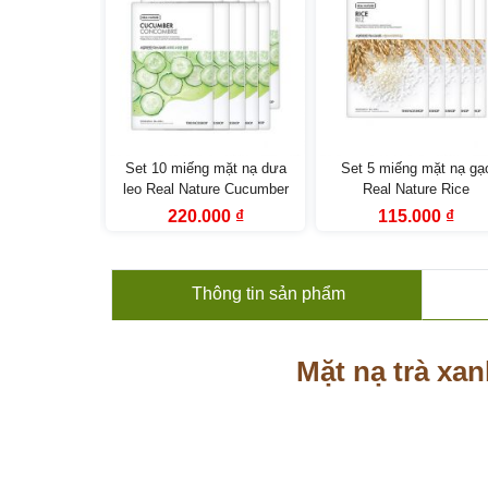
mặt nạ chanh
Set 10 miếng mặt nạ dưa
Set 5 miếng mặt nạ gạ
 Lemon The
leo Real Nature Cucumber
Real Nature Rice
Shop
The Face Shop
TheFaceShop
Giá
Giá
Giá
Giá
Giá
000
₫
220.000
₫
115.000
₫
hiện
gốc
hiện
gốc
hiện
tại
là:
tại
là:
tại
0 ₫.
là:
330.000 ₫.
là:
165.000 ₫.
là:
200.000 ₫.
220.000 ₫.
115.
Thông tin
sản phẩm
Mặt nạ trà xa