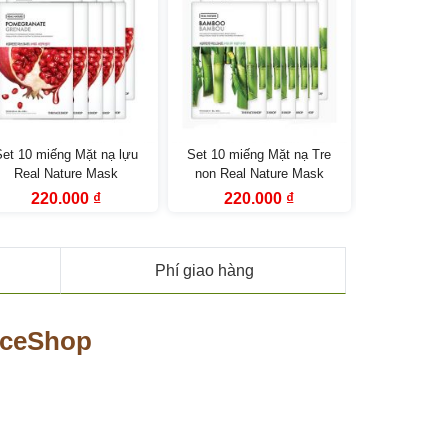
Set 10 miếng Mặt nạ lựu
Set 10 miếng Mặt nạ Tre
Bộ dưỡng da
Real Nature Mask
non Real Nature Mask
Gạo Rice
megranate TheFaceShop
Bamboo TheFaceShop
Moisture T
Giá
Giá
Giá
Giá
Giá
220.000
₫
220.000
₫
559
gốc
hiện
gốc
hiện
gốc
(
là:
tại
là:
tại
là:
330.000 ₫.
là:
330.000 ₫.
là:
799.
220.000 ₫.
220.000 ₫.
Phí giao hàng
aceShop