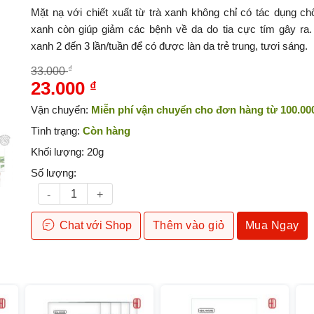
Mặt nạ với chiết xuất từ trà xanh không chỉ có tác dụng ch
xanh còn giúp giảm các bệnh về da do tia cực tím gây ra.
xanh 2 đến 3 lần/tuần để có được làn da trẻ trung, tươi sáng.
₫
33.000
23.000
₫
Giá
Giá
gốc
hiện
Vận chuyển:
Miễn phí vận chuyển cho đơn hàng từ 100.00
là:
tại
Tình trạng:
Còn hàng
33.000 ₫.
là:
Khối lượng:
20g
23.000 ₫.
Số lượng:
Mặt nạ trà xanh Real Nature Mask Green Tea TheFaceSho
Chat
với Shop
Thêm vào giỏ
Mua Ngay