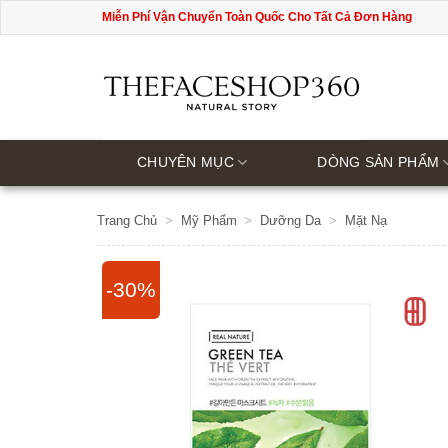
Bỏ
Miễn Phí Vận Chuyển Toàn Quốc Cho Tất Cả Đơn Hàng
qua
nội
dung
CHUYÊN MỤC
DÒNG SẢN PHẨM
Trang Chủ
>
Mỹ Phẩm
>
Dưỡng Da
>
Mặt Nạ
-30%