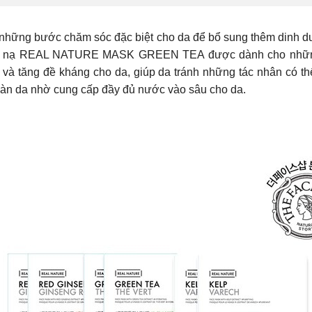
g những bước chăm sóc đặc biệt cho da để bổ sung thêm dinh 
 Mặt nạ REAL NATURE MASK GREEN TEA được dành cho nhữn
và tăng đề kháng cho da, giúp da tránh những tác nhân có t
o làn da nhờ cung cấp đầy đủ nước vào sâu cho da.