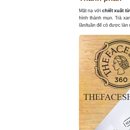
Mặt nạ với
chiết xuất t
hình thành mụn. Trà xa
lần/tuần để có được làn d