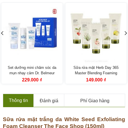
Set dưỡng mini chăm sóc da
Sữa rửa mặt Herb Day 365
mụn nhạy cảm Dr. Belmeur
Master Blending Foaming
Clarifying Trial Kit (3SP)
Cleanser The Face Shop (170ml)
Giá
Giá
Giá
Giá
229.000
₫
149.000
₫
gốc
hiện
gốc
hiện
là:
tại
là:
tại
419.000 ₫.
là:
229.000 ₫.
là:
229.000 ₫.
149.000 ₫.
Thông tin
Đánh giá
Phí Giao hàng
Sữa rửa mặt trắng da White Seed Exfoliating
Foam Cleanser The Face Shop (150ml)