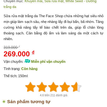
Chuyên mục:
Khuyến mãi
,
Sữa rửa mặt
,
White Seed - Dưỡng
trắng da
Sữa rửa mặt trắng da The Face Shop chứa những hạt siêu nhỏ
mịn giúp làm sạch sâu, nhẹ nhàng lấy đi bụi bẩn, bã nhờn. Tăng
cường khả năng tẩy tế bào chết trên da, giúp lỗ chân lông
thoáng sạch. Cân bằng độ ẩm và làm sáng da một cách tự
nhiên.
₫
319.000
269.000
₫
Giá
Giá
gốc
hiện
Vận chuyển:
Miễn phí vận chuyển
là:
tại
Tình trạng:
Còn hàng
319.000 ₫.
là:
Thể tích:
150ml
269.000 ₫.
4.6 trên 211 đánh giá
Sản phẩm tương tự