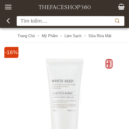
Bỏ
qua
nội
Tìm
dung
kiếm:
Trang Chủ
>
Mỹ Phẩm
>
Làm Sạch
>
Sữa Rửa Mặt
-16%