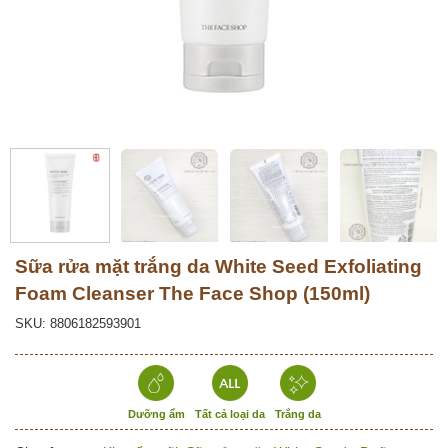
Sữa rửa mặt trắng da White Seed Exfoliating
Foam Cleanser The Face Shop (150ml)
SKU: 8806182593901
Dưỡng ẩm
Tất cả loại da
Trắng da