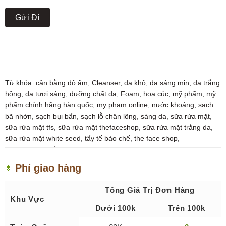
Từ khóa:
cân bằng độ ẩm
,
Cleanser
,
da khô
,
da sáng mịn
,
da trắng
hồng
,
da tươi sáng
,
dưỡng chất da
,
Foam
,
hoa cúc
,
mỹ phẩm
,
mỹ
phẩm chính hãng hàn quốc
,
my pham online
,
nước khoáng
,
sạch
bã nhờn
,
sạch bụi bẩn
,
sạch lỗ chân lông
,
sáng da
,
sữa rửa mặt
,
sữa rửa mặt tfs
,
sữa rửa mặt thefaceshop
,
sữa rửa mặt trắng da
,
sữa rửa mặt white seed
,
tẩy tế bào chế
,
the face shop
,
thefaceshop
,
trắng da
,
Vitamin C
,
White Seed
,
white seed mới
Phí giao hàng
Tổng Giá Trị Đơn Hàng
Khu Vực
Dưới 100k
Trên 100k