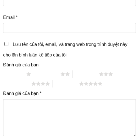
Email
*
Lưu tên của tôi, email, và trang web trong trình duyệt này
cho lần bình luận kế tiếp của tôi.
Đánh giá của bạn
1 trên 5 sao
2 trên 5 sao
3 trên 5 sao
4 trên 5 sao
5 trên 5 sao
Đánh giá của bạn
*