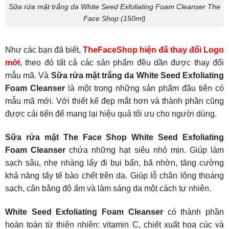
Sữa rửa mặt trắng da White Seed Exfoliating Foam Cleanser The
Face Shop (150ml)
Như các bạn đã biết,
TheFaceShop hiện đã thay đổi Logo
mới
, theo đó tất cả các sản phẩm đều dần được thay đổi
mẫu mã. Và
Sữa rửa mặt trắng da White Seed Exfoliating
Foam Cleanser
là một trong những sản phẩm đầu tiên có
mẫu mã mới. Với thiết kế đẹp mắt hơn và thành phần cũng
được cải tiến để mang lại hiệu quả tối ưu cho người dùng.
Sữa rửa mặt The Face Shop White Seed Exfoliating
Foam Cleanser
chứa những hạt siêu nhỏ mịn. Giúp làm
sạch sâu, nhẹ nhàng lấy đi bụi bẩn, bã nhờn, tăng cường
khả năng tẩy tế bào chết trên da. Giúp lỗ chân lông thoáng
sạch, cân bằng độ ẩm và làm sáng da một cách tự nhiên.
White Seed Exfoliating Foam Cleanser
có thành phần
hoàn toàn từ thiên nhiên: vitamin C, chiết xuất hoa cúc và